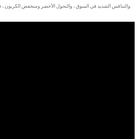
والتنافس الشديد في السوق ، والتحول الأخضر ومنخفض الكربون ، فضلاً عن التطورات في الأتمتة وتكنولوجيا المعلومات.