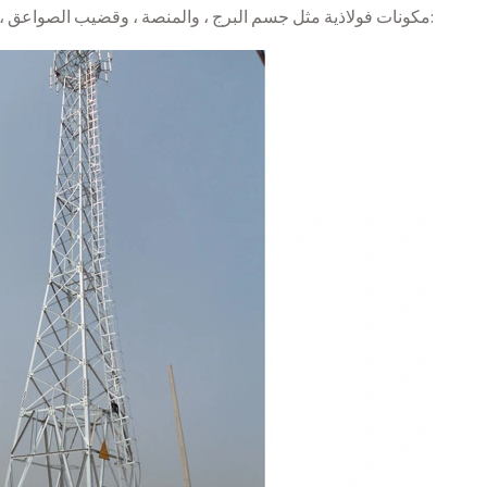
مكونات فولاذية مثل جسم البرج ، والمنصة ، وقضيب الصواعق ، وسلم التسلق ، ودعم الهوائي. لديها الخصائص التالية: