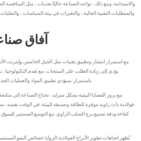
والاستدامة. ومع ذلك ، تواجه الصناعة حاليًا تحديات ، مثل المنافسة ال
والمتطلبات التقنية العالية ، والتغيرات في بيئة السياسات ، والتقلبا
آفاق صناع
مع استمرار انتشار وتطبيق تقنيات مثل الجيل الخامس وإنترنت الأشياء 
يؤدي إلى زيادة الطلب على المنتجات. مع تقدم التكنولوجيا ، 
باستمرار. سيؤدي تطبيق المواد والعمليات الجديدة إلى تحسين أداء وموثوقية الأبراج الفولاذية الزاوية.
مع بروز القضايا البيئية بشكل متزايد ، تحتاج الصناعة إلى متاب
فولاذية ذات زاوية موفرة للطاقة وصديقة للبيئة. في الوقت نفسه ، سيؤ
كفاءة ودقة تصنيع برج الصلب الزاوي. مع التوسع المستمر للسوق 
تُظهر اتجاهات تطوير الأبراج الفولاذية الزوايا خصائص النمو المستم