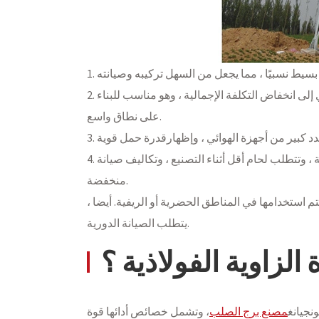
2. اقتصادية وعملية: المواد الفولاذية الزاوية لها سعر وحدة أقل ، مما يؤدي إلى انخفاض التكلفة الإجمالية ، وهو مناسب للبناء
على نطاق واسع.
4. صعوبة صيانة منخفضة: من السهل معالجة المواد الفولاذية الزاوية ، وتتطلب لحام أقل أثناء التصنيع ، وتكاليف صيانة
منخفضة.
م استخدامها في المناطق الحضرية أو الريفية. أيضا ،
يتطلب الصيانة الدورية.
الزاوية الفولاذية ؟
نجيانغ
مصنع برج الصلب
، وتشمل خصائص أدائها قوة