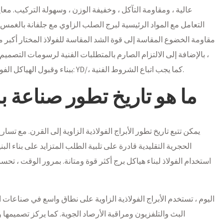
التعامل مع المواد الرئيسية لبرج الصلب الزاوي مع جلفانة بالغمس
مقاومة الخضوع المقاسة إلى قوة الشد المقاسة للفولاذ المختار أكبر من
، بالإضافة إلى الالتزام الصارم بالمتطلبات الفنية لرسومات التصميم
ببناء وقبول الهياكل الفولاذية الهندسية ، والشروط الفنية لأبراج المايكروويف: YD/، كما يجب اتباع الشروط الفنية.
ما هو تاريخ تطور صناعة ب
يمكن تتبع تاريخ تطور الأبراج الفولاذية الزاوية إلى القرن. مع تسار
الحجرية التقليدية قادرة على تلبية الطلب المتزايد على بناء الب
استخدام الفولاذ لبناء هياكل برج أكثر قوة ومتانة. بمرور الوقت ، تحسن
اليوم ، تستخدم الأبراج الفولاذية الزاوية على نطاق واسع في صناعات 
البث والتلفزيون ومراقبة الأرصاد الجوية. كما يركز تصميمها 