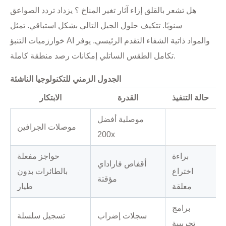
هل تشعر بالقلق إزاء آثار تغير المناخ ؟ يزداد تردد الصواعق
سنويًا. تتكيف حلول الجيل التالي بشكل استباقي. تمثل
خوارزميات التنبؤ AI والمواد ذاتية الشفاء التقدم الرئيسي. يوفر
تكامل الطقس الساتلي إمكانات رصد منطقة كاملة.
الجدول الزمني للتكنولوجيا الناشئة
حالة التنفيذ
القدرة
الابتكار
موصلية أفضل
موصلات الجرافين
200x
براءة
حواجز مفعلة
أقفاص فاراداي
اختراع
بالطائرات بدون
مؤقتة
معلقة
طيار
برامج
سجلات إضراب
تسجيل سلسلة
تجريبية