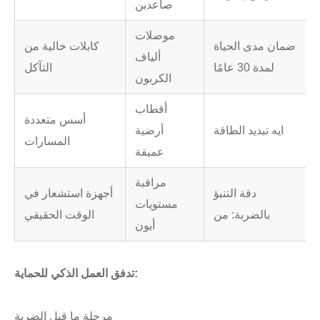
صاعدين
موصلات
ضمان مدى الحياة
كابلات خالية من
ألياف
لمدة 30 عامًا
التآكل
الكربون
أقطاب
أسس متعددة
ايه تبديد الطاقة
أرضية
المسارات
عميقة
مراقبة
دقة التنبؤ
أجهزة استشعار في
مستويات
بالضربة: من
الوقت الحقيقي
أيون
تدفق العمل الذكي للحماية:
مرحلة ما قبل الضربة