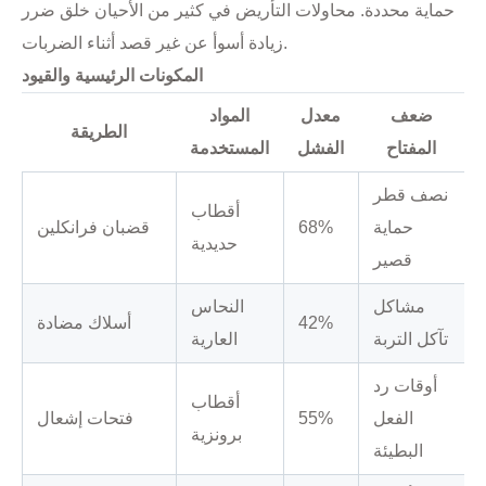
حماية محددة. محاولات التأريض في كثير من الأحيان خلق ضرر
زيادة أسوأ عن غير قصد أثناء الضربات.
المكونات الرئيسية والقيود
ضعف
معدل
المواد
الطريقة
المفتاح
الفشل
المستخدمة
نصف قطر
أقطاب
حماية
68%
قضبان فرانكلين
حديدية
قصير
مشاكل
النحاس
42%
أسلاك مضادة
تآكل التربة
العارية
أوقات رد
أقطاب
الفعل
55%
فتحات إشعال
برونزية
البطيئة