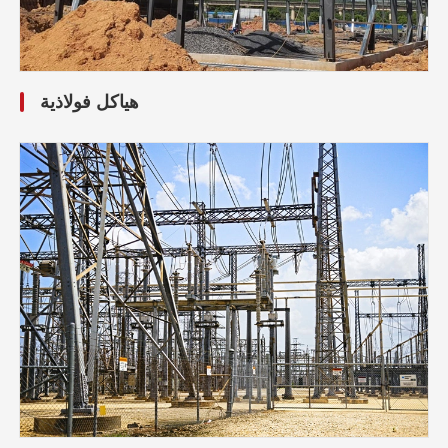
هياكل فولاذية