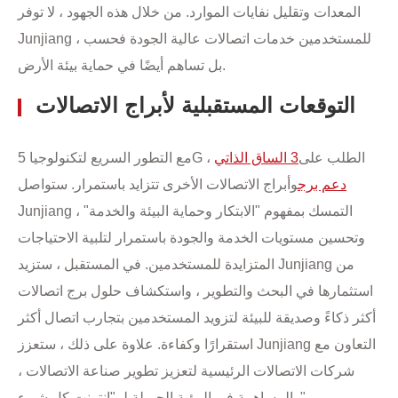
المعدات وتقليل نفايات الموارد. من خلال هذه الجهود ، لا توفر
Junjiang للمستخدمين خدمات اتصالات عالية الجودة فحسب ،
بل تساهم أيضًا في حماية بيئة الأرض.
التوقعات المستقبلية لأبراج الاتصالات
مع التطور السريع لتكنولوجيا 5G ، الطلب على
3 الساق الذاتي
دعم برج
وأبراج الاتصالات الأخرى تتزايد باستمرار. ستواصل
Junjiang التمسك بمفهوم "الابتكار وحماية البيئة والخدمة" ،
وتحسين مستويات الخدمة والجودة باستمرار لتلبية الاحتياجات
المتزايدة للمستخدمين. في المستقبل ، ستزيد Junjiang من
استثمارها في البحث والتطوير ، واستكشاف حلول برج اتصالات
أكثر ذكاءً وصديقة للبيئة لتزويد المستخدمين بتجارب اتصال أكثر
استقرارًا وكفاءة. علاوة على ذلك ، ستعزز Junjiang التعاون مع
شركات الاتصالات الرئيسية لتعزيز تطوير صناعة الاتصالات ،
والمساهمة في الرؤية الجميلة لـ "إنترنت كل شيء".