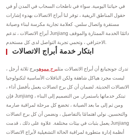
في حياتنا اليومية. سواء في ناطحات السحاب في المدن أو في
حقول المناطق الريفية ، توفر لنا أبراج الاتصالات بهدوء إشارات
مستقرة واتصال سلس. كعلامة تجارية مكرسة لبناء وصيانة
أبراج الاتصالات ، تدعم Junjiang دائمًا الخدمة الممتازة والموقف
الاحترافي ، وتحمي تجربة التواصل لدى كل مستخدم.
ابتكار خدمة أبراج الاتصالات
تدرك جونجيانغ أن أبراج الاتصالات مثل
برج مموه
وبرج ثلاثة أرجل ،
ليست مجرد هياكل شاهقة ولكن الناقلات الأساسية لتكنولوجيا
الاتصالات الحديثة. لضمان أن كل برج اتصالات يعمل بأفضل أداء ،
فإن Junjiang تبتكر خدماتها باستمرار. من التصميم إلى البناء ،
ومن ثم إلى ما بعد الصيانة ، تخضع كل مرحلة لمراقبة صارمة
والتحسين. نولي اهتمامًا بالتفاصيل ، ونضمن أن كل برج اتصالات
يعمل بثبات في بيئات مختلفة. علاوة على ذلك ، قدمت Junjiang
أنظمة إدارة متطورة لمراقبة الحالة التشغيلية لأبراج الاتصالات