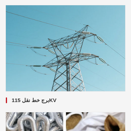
برج خط نقل 115KV